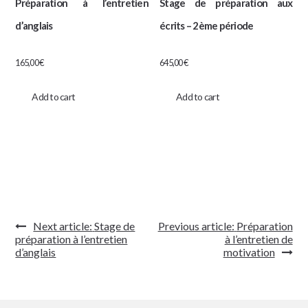
Préparation à l’entretien
Stage de préparation aux
d’anglais
écrits – 2ème période
165,00
€
645,00
€
Add to cart
Add to cart
Navigation
Next article:
Stage de
Previous article:
Préparation
de
préparation à l’entretien
à l’entretien de
l’article
d’anglais
motivation