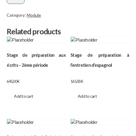
au
TAGE
Category:
Module
MAGE
Related products
quantity
Stage de préparation aux
Stage de préparation à
écrits – 2ème période
l’entretien d’espagnol
645,00
€
165,00
€
Add to cart
Add to cart