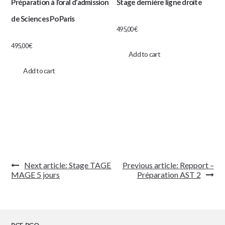
Préparation à l’oral d’admission
Stage dernière ligne droite
de Sciences Po Paris
495,00
€
495,00
€
Add to cart
Add to cart
Navigation
Next article:
Stage TAGE
Previous article:
Repport –
de
MAGE 5 jours
Préparation AST 2
l’article