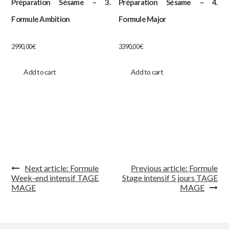
Préparation Sésame – 3.
Préparation Sésame – 4.
Formule Ambition
Formule Major
2990,00
€
3390,00
€
Add to cart
Add to cart
Navigation
Next article:
Formule
Previous article:
Formule
de
Week-end intensif TAGE
Stage intensif 5 jours TAGE
l’article
MAGE
MAGE