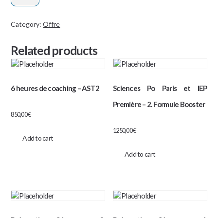
AST1
:
Category:
Offre
Formule
Related products
Piano
quantity
6 heures de coaching – AST2
Sciences Po Paris et IEP
Première – 2. Formule Booster
850,00
€
1250,00
€
Add to cart
Add to cart