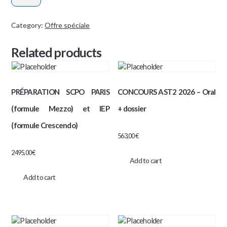
Po
Paris
Category:
Offre spéciale
Mezzo
Related products
et
IEP
Piano
quantity
PRÉPARATION SCPO PARIS
CONCOURS AST2 2026 – Oral
(formule Mezzo) et IEP
+ dossier
(formule Crescendo)
563,00
€
2495,00
€
Add to cart
Add to cart