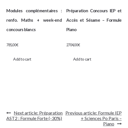
Modules complémentaires :
Préparation Concours IEP et
renfo. Maths + week-end
Accès et Sésame – Formule
concours blancs
Piano
785,00
€
2704,00
€
Add to cart
Add to cart
Navigation
Next article:
Préparation
Previous article:
Formule IEP
de
AST2 : Formule Forte (-30%)
+ Sciences Po Paris –
l’article
Piano