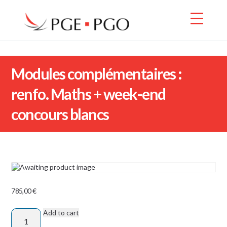
Modules complémentaires :
renfo. Maths + week-end
concours blancs
785,00
€
Add to cart
Modules
complémentaires