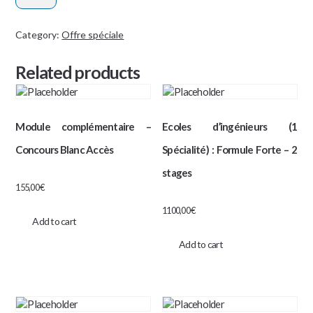
:
renfo.
Category:
Offre spéciale
Maths
Related products
+
week-
end
concours
Module complémentaire –
Ecoles d’ingénieurs (1
blancs
Concours Blanc Accès
Spécialité) : Formule Forte – 2
quantity
stages
155,00
€
1100,00
€
Add to cart
Add to cart