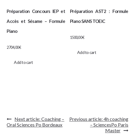
Préparation Concours IEP et
Préparation AST2 : Formule
Accès et Sésame – Formule
Piano SANS TOEIC
Piano
1500,00
€
2704,00
€
Add to cart
Add to cart
Navigation
Next article:
Coaching –
Previous article:
4h coaching
de
Oral Sciences Po Bordeaux
– SciencesPo Paris
l’article
Master