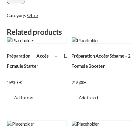
:
Formule
Category:
Offre
Forte
Related products
quantity
Préparation Accès – 1.
Préparation Accès/Sésame – 2.
Formule Starter
Formule Booster
1590,00
€
2490,00
€
Add to cart
Add to cart