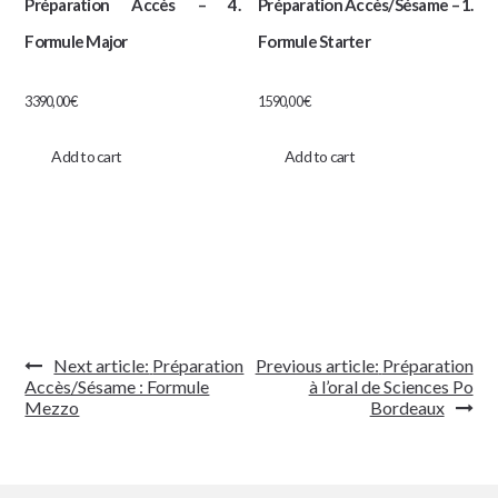
Préparation Accès – 4.
Préparation Accès/Sésame – 1.
Formule Major
Formule Starter
3390,00
€
1590,00
€
Add to cart
Add to cart
Navigation
Next article:
Préparation
Previous article:
Préparation
de
Accès/Sésame : Formule
à l’oral de Sciences Po
l’article
Mezzo
Bordeaux