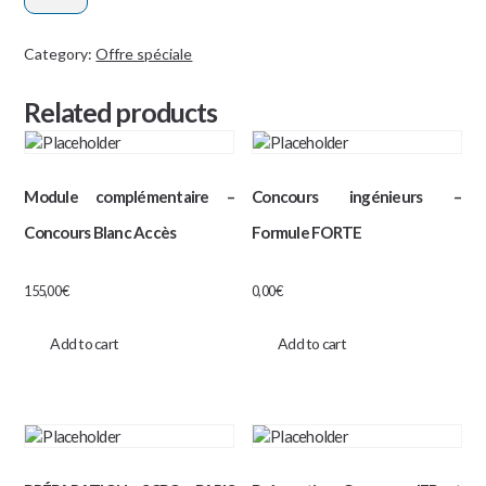
:
Formule
Category:
Offre spéciale
Mezzo
Related products
(Plateforme)
quantity
Module complémentaire –
Concours ingénieurs –
Concours Blanc Accès
Formule FORTE
155,00
€
0,00
€
Add to cart
Add to cart