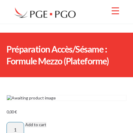
Préparation Accès/Sésame :
Formule Mezzo (Plateforme)
0,00
€
Add to cart
Préparation
Accès/Sésame