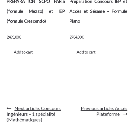
PRÉPARATION SCPO PARIS
Préparation Concours IEP et
(formule Mezzo) et IEP
Accès et Sésame – Formule
(formule Crescendo)
Piano
2495,00
€
2704,00
€
Add to cart
Add to cart
Navigation
Next article:
Concours
Previous article:
Accès
de
Ingénieurs – 1 spécialité
Plateforme
l’article
(Mathématiques)