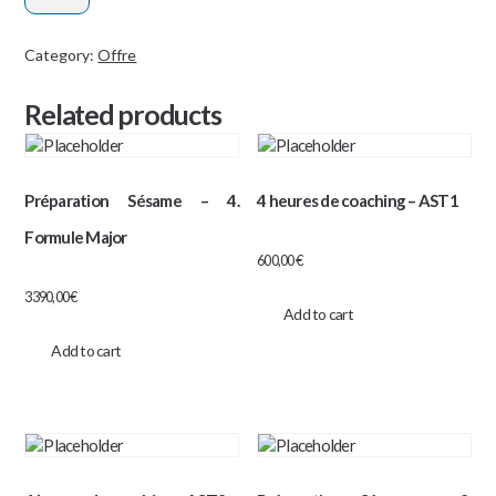
EDHEC
AST1
Category:
Offre
:
Related products
Formule
Starter
quantity
Préparation Sésame – 4.
4 heures de coaching – AST1
Formule Major
600,00
€
3390,00
€
Add to cart
Add to cart