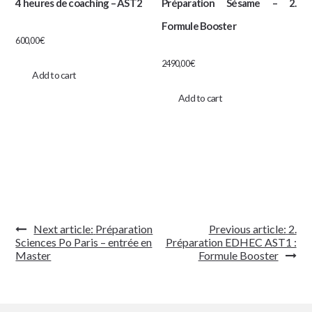
4 heures de coaching – AST2
Préparation Sésame – 2.
Formule Booster
600,00
€
2490,00
€
Add to cart
Add to cart
Navigation
Next article:
Préparation
Previous article:
2.
de
Sciences Po Paris – entrée en
Préparation EDHEC AST1 :
l’article
Master
Formule Booster