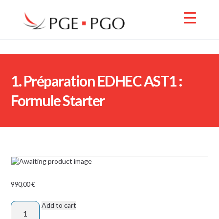
1. Préparation EDHEC AST1 :
Formule Starter
990,00
€
Add to cart
1.
Préparation