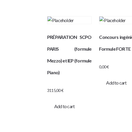
PRÉPARATION SCPO
Concours ingéni
PARIS (formule
Formule FORTE
Mezzo) et IEP (formule
0,00
€
Piano)
Add to cart
3115,00
€
Add to cart