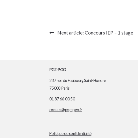
Navigation
Next article:
Concours IEP – 1 stage
de
l’article
PGE-PGO
237 rue du Faubourg Saint-Honoré
75008 Paris
01 87 66 00 50
contact@pge-pgo.fr
Politique de confidentialité