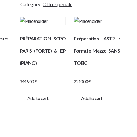
relecture
Category:
Offre spéciale
du
projet
motivé
quantity
eurs –
PRÉPARATION SCPO
Préparation AST2 :
PARIS (FORTE) & IEP
Formule Mezzo SANS
(PIANO)
TOEIC
3445,00
€
2210,00
€
Add to cart
Add to cart