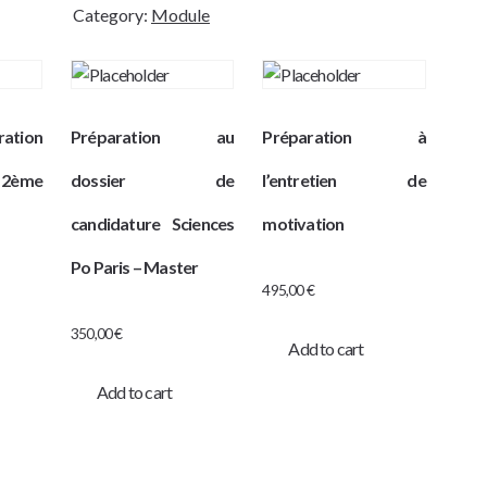
BLANC
Category:
Module
quantity
ration
Préparation au
Préparation à
 2ème
dossier de
l’entretien de
candidature Sciences
motivation
Po Paris – Master
495,00
€
350,00
€
Add to cart
Add to cart