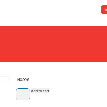
01
140,00
€
Add to cart
1
TAGE
2