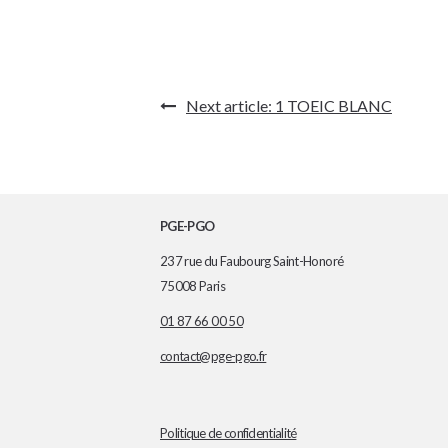
Navigation
Next article:
1 TOEIC BLANC
de
l’article
PGE-PGO
237 rue du Faubourg Saint-Honoré
75008 Paris
01 87 66 00 50
contact@pge-pgo.fr
Politique de confidentialité