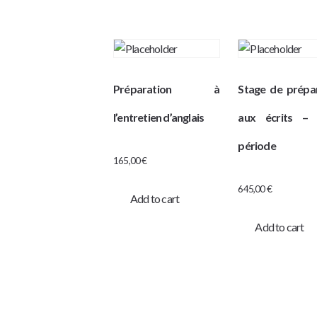
Préparation à
Stage de prépa
l’entretien d’anglais
aux écrits –
période
165,00
€
645,00
€
Add to cart
Add to cart