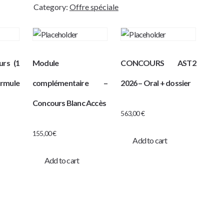
-
Category:
Offre spéciale
SCPO
PARIS
quantity
urs (1
Module
CONCOURS AST2
ormule
complémentaire –
2026 – Oral + dossier
Concours Blanc Accès
563,00
€
155,00
€
Add to cart
Add to cart