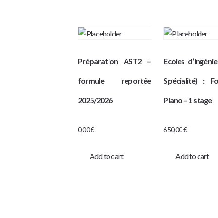
Préparation AST2 –
Ecoles d’ingénie
formule reportée
Spécialité) : F
2025/2026
Piano – 1 stage
0,00
€
650,00
€
Add to cart
Add to cart