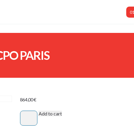
01
SCPO PARIS
864,00
€
Add to cart
Ajout
2
stages