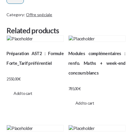
-
ST.JEAN
Category:
Offre spéciale
DE
Related products
MONTMARTRE
quantity
Préparation AST2 : Formule
Modules complémentaires :
Forte_Tarif préférentiel
renfo. Maths + week-end
concours blancs
2550,00
€
785,00
€
Add to cart
Add to cart