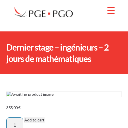
Dernier stage – ingénieurs – 2
jours de mathématiques
355,00
€
Add to cart
Dernier
stage