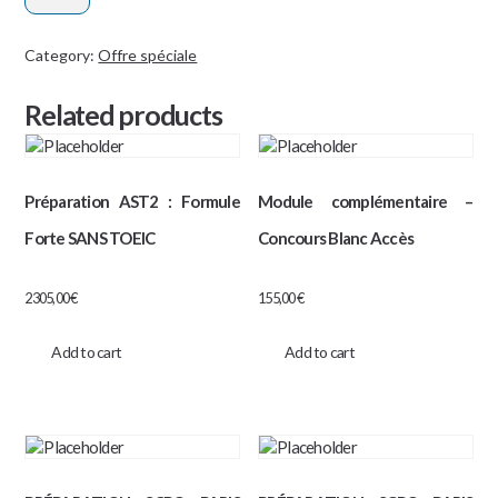
-
ingénieurs
Category:
Offre spéciale
-
Related products
2
jours
de
mathématiques
Préparation AST2 : Formule
Module complémentaire –
quantity
Forte SANS TOEIC
Concours Blanc Accès
2305,00
€
155,00
€
Add to cart
Add to cart