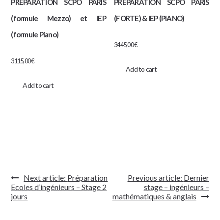
PRÉPARATION SCPO PARIS
PRÉPARATION SCPO PARIS
(formule Mezzo) et IEP
(FORTE) & IEP (PIANO)
(formule Piano)
3445,00
€
3115,00
€
Add to cart
Add to cart
Navigation
Next article:
Préparation
Previous article:
Dernier
de
Ecoles d’ingénieurs – Stage 2
stage – ingénieurs –
l’article
jours
mathématiques & anglais