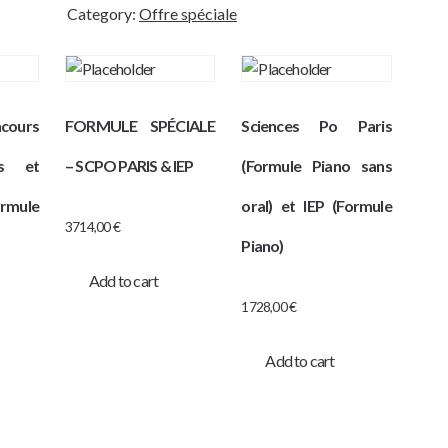
ingénieurs
Category:
Offre spéciale
-
mathématiques
&
anglais
ncours
FORMULE SPÉCIALE
Sciences Po Paris
quantity
s et
– SCPO PARIS & IEP
(Formule Piano sans
rmule
oral) et IEP (Formule
3714,00
€
Piano)
Add to cart
1728,00
€
Add to cart