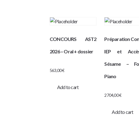
CONCOURS AST2
Préparation Co
2026 – Oral + dossier
IEP et Accè
Sésame – Fo
563,00
€
Piano
Add to cart
2704,00
€
Add to cart