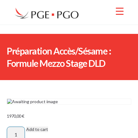
Préparation Accès/Sésame :
Formule Mezzo Stage DLD
1970,00
€
Add to cart
Préparation
Accès/Sésame