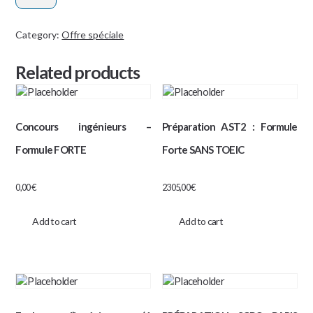
:
Formule
Category:
Offre spéciale
Mezzo
Related products
Stage
DLD
quantity
Concours ingénieurs –
Préparation AST2 : Formule
Formule FORTE
Forte SANS TOEIC
0,00
€
2305,00
€
Add to cart
Add to cart