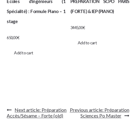
Ecoles d’ingénieurs (1
PRÉPARATION SCPO PARIS
Spécialité) : Formule Piano – 1
(FORTE) & IEP (PIANO)
stage
3445,00
€
650,00
€
Add to cart
Add to cart
Navigation
Next article:
Préparation
Previous article:
Préparation
de
Accès/Sésame – Forte (old)
Sciences Po Master
l’article