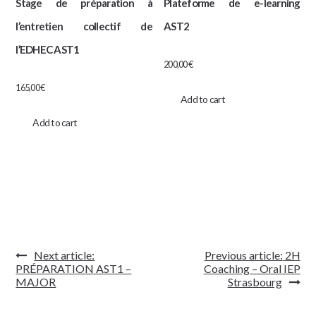
Stage de préparation à
Plateforme de e-learning
l’entretien collectif de
AST2
l’EDHEC AST1
200,00
€
165,00
€
Add to cart
Add to cart
Navigation
Next article:
Previous article:
2H
de
PRÉPARATION AST1 –
Coaching – Oral IEP
l’article
MAJOR
Strasbourg