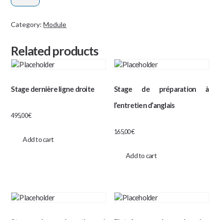
mathématiques
+
Category:
Module
anglais
Related products
quantity
Stage dernière ligne droite
Stage de préparation à
l’entretien d’anglais
495,00
€
165,00
€
Add to cart
Add to cart