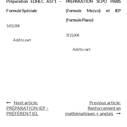
Préparation EDHEC AST1 –
PRÉPARATION SCPO PARIS
Formule Spéciale
(formule Mezzo) et IEP
(formule Piano)
1655,00
€
3115,00
€
Add to cart
Add to cart
Navigation
Next article:
Previous article:
de
PRÉPARATION IEP –
Renforcement en
l’article
PRÉFÉRENTIEL
mathématiques + anglais