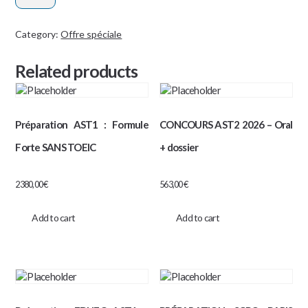
-
MAJOR
Category:
Offre spéciale
quantity
Related products
Préparation AST1 : Formule
CONCOURS AST2 2026 – Oral
Forte SANS TOEIC
+ dossier
2380,00
€
563,00
€
Add to cart
Add to cart